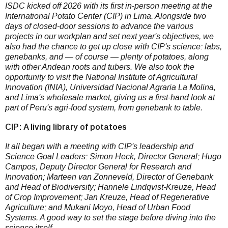
ISDC kicked off 2026 with its first in-person meeting at the
International Potato Center (CIP) in Lima. Alongside two
days of closed-door sessions to advance the various
projects in our workplan and set next year's objectives, we
also had the chance to get up close with CIP's science: labs,
genebanks, and — of course — plenty of potatoes, along
with other Andean roots and tubers. We also took the
opportunity to visit the National Institute of Agricultural
Innovation (INIA), Universidad Nacional Agraria La Molina,
and Lima's wholesale market, giving us a first-hand look at
part of Peru's agri-food system, from genebank to table.
CIP: A living library of potatoes
It all began with a meeting with CIP's leadership and
Science Goal Leaders: Simon Heck, Director General; Hugo
Campos, Deputy Director General for Research and
Innovation; Marteen van Zonneveld, Director of Genebank
and Head of Biodiversity; Hannele Lindqvist-Kreuze, Head
of Crop Improvement; Jan Kreuze, Head of Regenerative
Agriculture; and Mukani Moyo, Head of Urban Food
Systems. A good way to set the stage before diving into the
science itself.